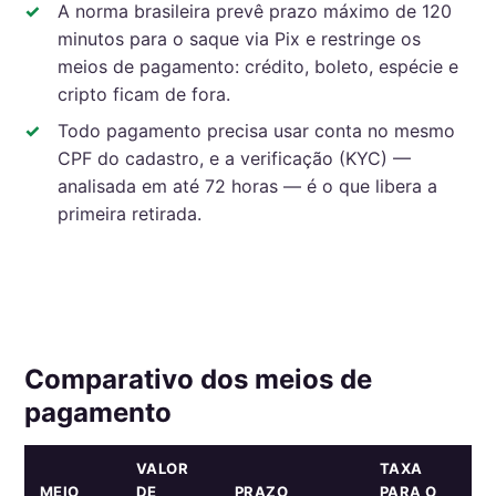
A norma brasileira prevê prazo máximo de 120
minutos para o saque via Pix e restringe os
meios de pagamento: crédito, boleto, espécie e
cripto ficam de fora.
Todo pagamento precisa usar conta no mesmo
CPF do cadastro, e a verificação (KYC) —
analisada em até 72 horas — é o que libera a
primeira retirada.
Comparativo dos meios de
pagamento
VALOR
TAXA
MEIO
DE
PRAZO
PARA O