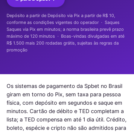
Depósito a partir de Depósito via Pix a partir de R$ 10,
conforme as condições vigentes do operador · Saques
Saques via Pix em minutos; a norma brasileira prevê prazo
máximo de 120 minutos · Boas-vindas divulgadas em até
R$ 1.500 mais 200 rodadas grátis, sujeitas às regras da
promoção
Os sistemas de pagamento da Spbet no Brasil
giram em torno do Pix, sem taxa para pessoa
física, com depósito em segundos e saque em
minutos. Cartão de débito e TED completam a
lista; a TED compensa em até 1 dia útil. Crédito,
boleto, espécie e cripto não são admitidos para