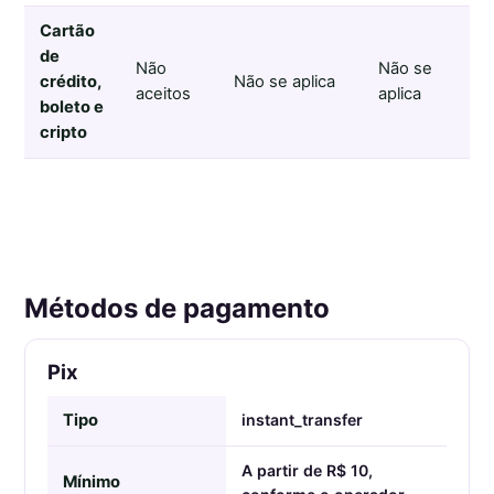
Cartão
de
Não
Não se
crédito,
Não se aplica
aceitos
aplica
boleto e
cripto
Métodos de pagamento
Pix
Tipo
instant_transfer
A partir de R$ 10,
Mínimo