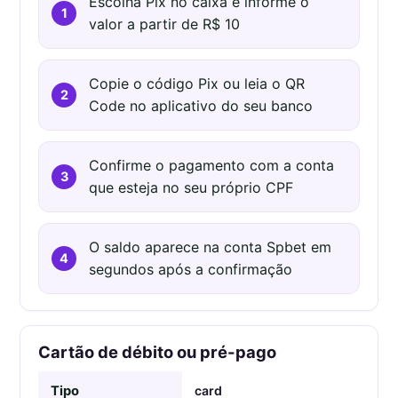
Escolha Pix no caixa e informe o
valor a partir de R$ 10
Copie o código Pix ou leia o QR
Code no aplicativo do seu banco
Confirme o pagamento com a conta
que esteja no seu próprio CPF
O saldo aparece na conta Spbet em
segundos após a confirmação
Cartão de débito ou pré-pago
Tipo
card