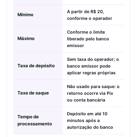
A partir de R$ 20,
Mínimo
conforme o operador
Conforme o limite
Máximo
liberado pelo banco
emissor
Sem taxa do operador; o
Taxa de depósito
banco emissor pode
aplicar regras próprias
Não usado para saque: o
Taxa de saque
retorno ocorre via Pix
ou conta bancária
Depósito em até 10
Tempo de
minutos após a
processamento
autorização do banco