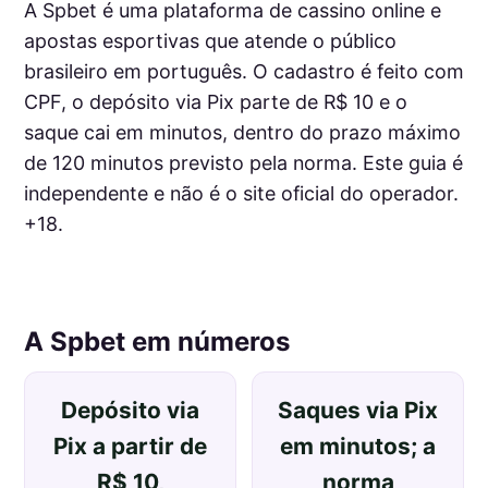
A Spbet é uma plataforma de cassino online e
apostas esportivas que atende o público
brasileiro em português. O cadastro é feito com
CPF, o depósito via Pix parte de R$ 10 e o
saque cai em minutos, dentro do prazo máximo
de 120 minutos previsto pela norma. Este guia é
independente e não é o site oficial do operador.
+18.
A Spbet em números
Depósito via
Saques via Pix
Pix a partir de
em minutos; a
R$ 10,
norma