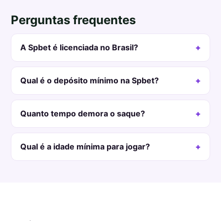
Perguntas frequentes
A Spbet é licenciada no Brasil?
Qual é o depósito mínimo na Spbet?
Quanto tempo demora o saque?
Qual é a idade mínima para jogar?