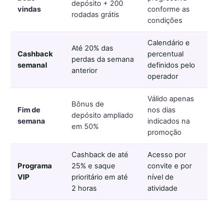
depósito + 200
vindas
conforme as
rodadas grátis
condições
Calendário e
Até 20% das
Cashback
percentual
perdas da semana
semanal
definidos pelo
anterior
operador
Válido apenas
Bônus de
Fim de
nos dias
depósito ampliado
semana
indicados na
em 50%
promoção
Cashback de até
Acesso por
Programa
25% e saque
convite e por
VIP
prioritário em até
nível de
2 horas
atividade