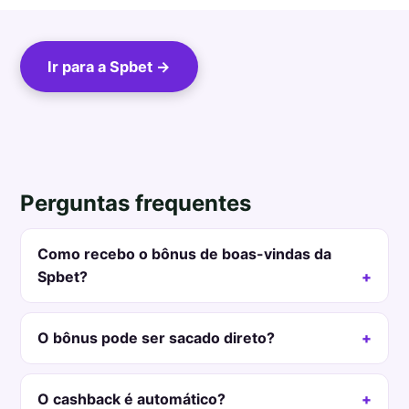
Ir para a Spbet →
Perguntas frequentes
Como recebo o bônus de boas-vindas da
Spbet?
O bônus pode ser sacado direto?
O cashback é automático?