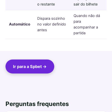
o restante
sair do bilhete
Quando não dá
Dispara sozinho
para
Automático
no valor definido
acompanhar a
antes
partida
Ir para a Spbet →
Perguntas frequentes