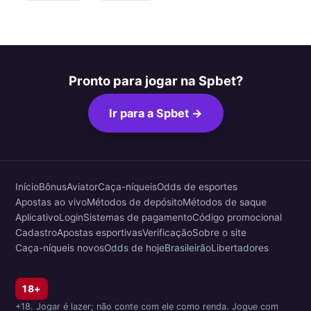
Pronto para jogar na Spbet?
Ir para a Spbet →
Início
Bônus
Aviator
Caça-níqueis
Odds de esportes
Apostas ao vivo
Métodos de depósito
Métodos de saque
Aplicativo
Login
Sistemas de pagamento
Código promocional
Cadastro
Apostas esportivas
Verificação
Sobre o site
Caça-níqueis novos
Odds de hoje
Brasileirão
Libertadores
18+
+18. Jogar é lazer; não conte com ele como renda. Jogue com