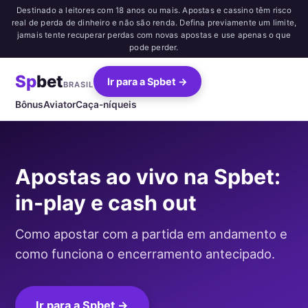
Destinado a leitores com 18 anos ou mais. Apostas e cassino têm risco
real de perda de dinheiro e não são renda. Defina previamente um limite,
jamais tente recuperar perdas com novas apostas e use apenas o que
pode perder.
Sp
bet
Ir para a Spbet →
BRASIL
Bônus
Aviator
Caça-níqueis
Apostas ao vivo na Spbet:
in-play e cash out
Como apostar com a partida em andamento e
como funciona o encerramento antecipado.
Ir para a Spbet →